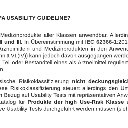
A USABILITY GUIDELINE?
 Medizinprodukte aller Klassen anwendbar. Allerdin
I und III.
In Übereinstimmung mit
IEC 62366-1
:201
rzneimitteln und Medizinprodukten in den Anwendu
nitt VI.(IV)) kann jedoch davon ausgegangen werden
 Teil oder Bestandteil eines als Arzneimittel reguli
n.
ische Risikoklassifizierung
nicht deckungsglei
ese Risikoklassifizierung steuert allerdings den 
n Bezug auf Usability Tests mit repräsentativen Anw
katalog für
Produkte der high Use-Risk Klasse
a
Usability Tests durchgeführt werden müssen (siehe