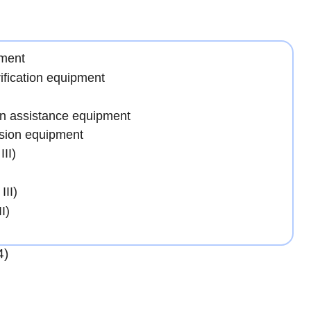
pment
ification equipment
ion assistance equipment
usion equipment
II)
III)
I)
4)