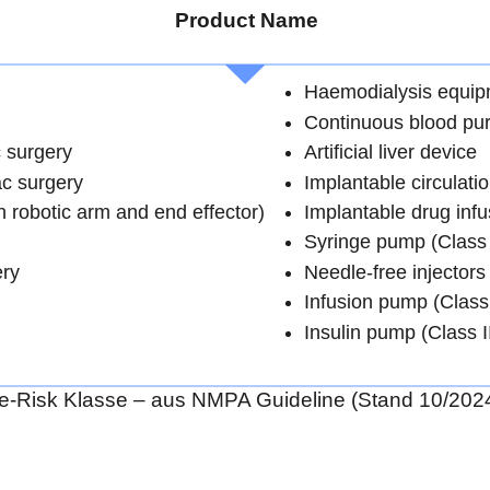
Product Name
Haemodialysis equi
Continuous blood pur
c surgery
Artificial liver device
ac surgery
Implantable circulat
h robotic arm and end effector)
Implantable drug inf
Syringe pump (Class I
ery
Needle-free injectors
Infusion pump (Class 
Insulin pump (Class II
se-Risk Klasse – aus NMPA Guideline (Stand 10/202