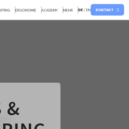
DE
/ EN
KONTAKT
ITING
ERGONOMIE
ACADEMY
MEHR
 &