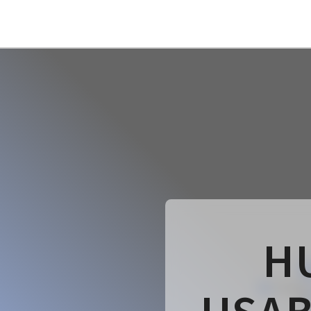
HOME
H