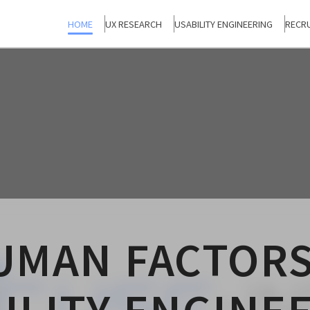
HOME
UX RESEARCH
USABILITY ENGINEERING
RECRU
UMAN FACTORS