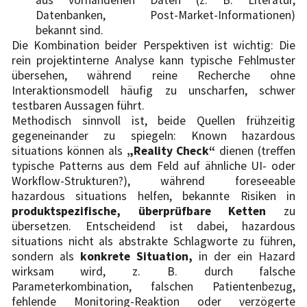
aus vorhandenen Daten (z. B. Literatur,
Datenbanken, Post-Market-Informationen)
bekannt sind.
Die Kombination beider Perspektiven ist wichtig: Die
rein projektinterne Analyse kann typische Fehlmuster
übersehen, während reine Recherche ohne
Interaktionsmodell häufig zu unscharfen, schwer
testbaren Aussagen führt.
Methodisch sinnvoll ist, beide Quellen frühzeitig
gegeneinander zu spiegeln: Known hazardous
situations können als
„Reality Check“
dienen (treffen
typische Patterns aus dem Feld auf ähnliche UI- oder
Workflow-Strukturen?), während foreseeable
hazardous situations helfen, bekannte Risiken in
produktspezifische, überprüfbare Ketten
zu
übersetzen. Entscheidend ist dabei, hazardous
situations nicht als abstrakte Schlagworte zu führen,
sondern als
konkrete Situation,
in der ein Hazard
wirksam wird, z. B. durch falsche
Parameterkombination, falschen Patientenbezug,
fehlende Monitoring-Reaktion oder verzögerte