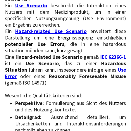
Ein
Use Scenario
beschreibt die Interaktion eines
Nutzers mit dem Medizinprodukt, um in einer
spezifischen Nutzungsumgebung (Use Environment)
ein Ergebnis zu erreichen.
Ein
Hazard-related Use Scenario
erweitert diese
Darstellung um eine Ereignissequenz einschließlich
potenzieller Use Errors
, die in eine hazardous
situation münden kann, kurz gesagt:
Eine
Hazard-related Use Scenario
gemäß
IEC 62366-1
ist ein
Use Scenario
, das zu einer
Hazardous
Situation
führen kann, insbesondere infolge eines
Use
Error
oder eines
Reasonably
Foreseeable Misuse
(gemäß ISO 14971).
Wesentliche Qualitätskriterien sind:
Perspektive:
Formulierung aus Sicht des Nutzers
und des Nutzungskontextes.
Detailgrad:
Ausreichend detailliert, um
Ursachenketten und Interaktionsanforderungen
nachvollziehen zu können.