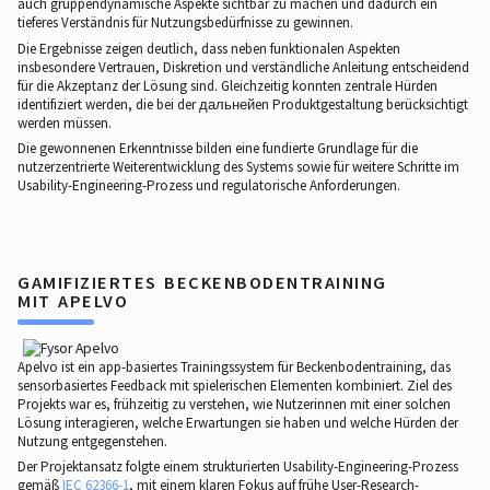
auch gruppendynamische Aspekte sichtbar zu machen und dadurch ein
tieferes Verständnis für Nutzungsbedürfnisse zu gewinnen.
Die Ergebnisse zeigen deutlich, dass neben funktionalen Aspekten
insbesondere Vertrauen, Diskretion und verständliche Anleitung entscheidend
für die Akzeptanz der Lösung sind. Gleichzeitig konnten zentrale Hürden
identifiziert werden, die bei der дальнейen Produktgestaltung berücksichtigt
werden müssen.
Die gewonnenen Erkenntnisse bilden eine fundierte Grundlage für die
nutzerzentrierte Weiterentwicklung des Systems sowie für weitere Schritte im
Usability-Engineering-Prozess und regulatorische Anforderungen.
GAMIFIZIERTES BECKENBODENTRAINING
MIT APELVO
Apelvo ist ein app-basiertes Trainingssystem für Beckenbodentraining, das
sensorbasiertes Feedback mit spielerischen Elementen kombiniert. Ziel des
Projekts war es, frühzeitig zu verstehen, wie Nutzerinnen mit einer solchen
Lösung interagieren, welche Erwartungen sie haben und welche Hürden der
Nutzung entgegenstehen.
Der Projektansatz folgte einem strukturierten Usability-Engineering-Prozess
gemäß
IEC 62366-1
, mit einem klaren Fokus auf frühe User-Research-