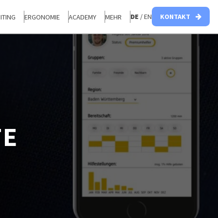
DE
/ EN
KONTAKT
ITING
ERGONOMIE
ACADEMY
MEHR
TE