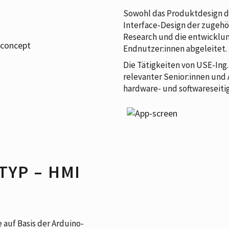
Sowohl das Produktdesign de
Interface-Design der zugeh
Research und die entwicklu
Endnutzer:innen abgeleitet.
Die Tätigkeiten von USE-Ing
relevanter Senior:innen und
hardware- und softwareseiti
YP – HMI
 auf Basis der Arduino-