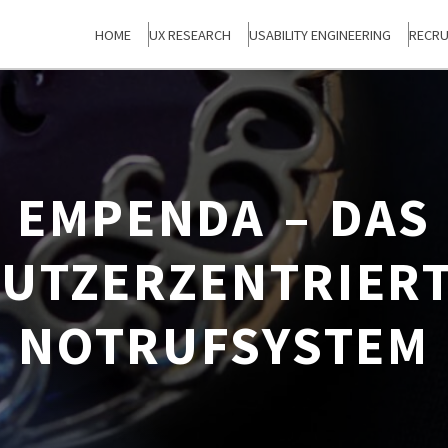
HOME
UX RESEARCH
USABILITY ENGINEERING
RECRU
EMPENDA – DAS
UTZERZENTRIER
NOTRUFSYSTEM