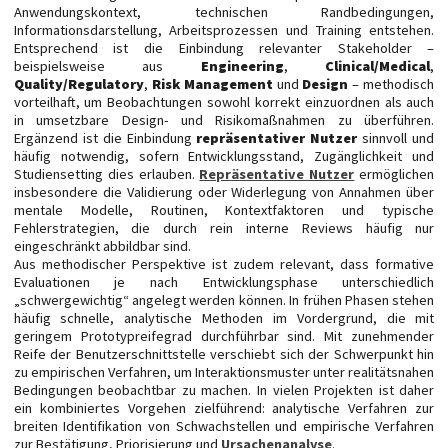
Anwendungskontext, technischen Randbedingungen,
Informationsdarstellung, Arbeitsprozessen und Training entstehen.
Entsprechend ist die Einbindung relevanter Stakeholder –
beispielsweise aus
Engineering
,
Clinical/Medical
,
Quality/Regulatory
,
Risk Management
und
Design
– methodisch
vorteilhaft, um Beobachtungen sowohl korrekt einzuordnen als auch
in umsetzbare Design- und Risikomaßnahmen zu überführen.
Ergänzend ist die Einbindung
repräsentativer Nutzer
sinnvoll und
häufig notwendig, sofern Entwicklungsstand, Zugänglichkeit und
Studiensetting dies erlauben.
Repräsentative Nutzer
ermöglichen
insbesondere die Validierung oder Widerlegung von Annahmen über
mentale Modelle, Routinen, Kontextfaktoren und typische
Fehlerstrategien, die durch rein interne Reviews häufig nur
eingeschränkt abbildbar sind.
Aus methodischer Perspektive ist zudem relevant, dass formative
Evaluationen je nach Entwicklungsphase unterschiedlich
„schwergewichtig“ angelegt werden können. In frühen Phasen stehen
häufig schnelle, analytische Methoden im Vordergrund, die mit
geringem Prototypreifegrad durchführbar sind. Mit zunehmender
Reife der Benutzerschnittstelle verschiebt sich der Schwerpunkt hin
zu empirischen Verfahren, um Interaktionsmuster unter realitätsnahen
Bedingungen beobachtbar zu machen. In vielen Projekten ist daher
ein kombiniertes Vorgehen zielführend: analytische Verfahren zur
breiten Identifikation von Schwachstellen und empirische Verfahren
zur Bestätigung, Priorisierung und
Ursachenanalyse
.