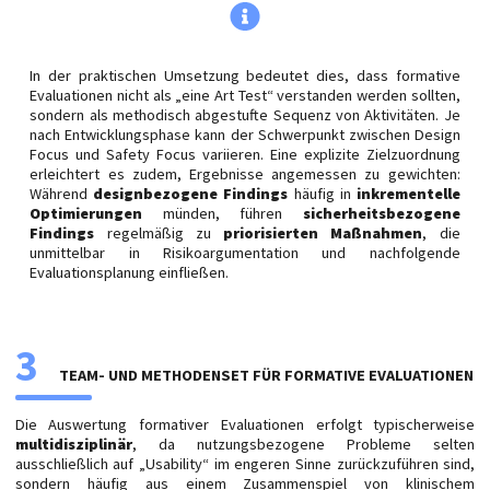
In der praktischen Umsetzung bedeutet dies, dass formative
Evaluationen nicht als „eine Art Test“ verstanden werden sollten,
sondern als methodisch abgestufte Sequenz von Aktivitäten. Je
nach Entwicklungsphase kann der Schwerpunkt zwischen Design
Focus und Safety Focus variieren. Eine explizite Zielzuordnung
erleichtert es zudem, Ergebnisse angemessen zu gewichten:
Während
designbezogene Findings
häufig in
inkrementelle
Optimierungen
münden, führen
sicherheitsbezogene
Findings
regelmäßig zu
priorisierten Maßnahmen
, die
unmittelbar in Risikoargumentation und nachfolgende
Evaluationsplanung einfließen.
3
TEAM- UND METHODENSET FÜR FORMATIVE EVALUATIONEN
Die Auswertung formativer Evaluationen erfolgt typischerweise
multidisziplinär
, da nutzungsbezogene Probleme selten
ausschließlich auf „Usability“ im engeren Sinne zurückzuführen sind,
sondern häufig aus einem Zusammenspiel von klinischem