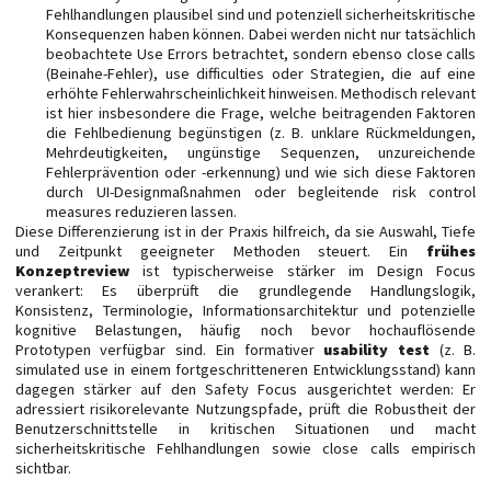
Fehlhandlungen plausibel sind und potenziell sicherheitskritische
Konsequenzen haben können. Dabei werden nicht nur tatsächlich
beobachtete Use Errors betrachtet, sondern ebenso
close calls
(Beinahe-Fehler),
use difficulties
oder Strategien, die auf eine
erhöhte Fehlerwahrscheinlichkeit hinweisen. Methodisch relevant
ist hier insbesondere die Frage, welche beitragenden Faktoren
die Fehlbedienung begünstigen (z. B. unklare Rückmeldungen,
Mehrdeutigkeiten, ungünstige Sequenzen, unzureichende
Fehlerprävention oder -erkennung) und wie sich diese Faktoren
durch UI-Designmaßnahmen oder begleitende risk control
measures reduzieren lassen.
Diese Differenzierung ist in der Praxis hilfreich, da sie Auswahl, Tiefe
und Zeitpunkt geeigneter Methoden steuert. Ein
frühes
Konzeptreview
ist typischerweise stärker im Design Focus
verankert: Es überprüft die grundlegende Handlungslogik,
Konsistenz, Terminologie, Informationsarchitektur und potenzielle
kognitive Belastungen, häufig noch bevor hochauflösende
Prototypen verfügbar sind. Ein formativer
usability test
(z. B.
simulated use in einem fortgeschritteneren Entwicklungsstand) kann
dagegen stärker auf den Safety Focus ausgerichtet werden: Er
adressiert risikorelevante Nutzungspfade, prüft die Robustheit der
Benutzerschnittstelle in kritischen Situationen und macht
sicherheitskritische Fehlhandlungen sowie close calls empirisch
sichtbar.