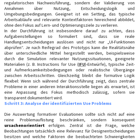
regulatorischen Nachweisführung, sondern der Validierung von
Annahmen über Nutzung, Entscheidungslogik und
Umgebungsbedingungen. Geeignet ist ein Setting, das typische
Arbeitsabläufe und relevante Kontextfaktoren hinreichend abbildet,
ohne den Fokus auf Lern- und Optimierungsziele zu verlieren.
In der Durchführung ist insbesondere darauf zu achten, dass
Aufgabenstellungen so formuliert sind, dass sie reale
Handlungsentscheidungen auslösen und nicht nur „UI-Funktionen
abprüfen“. Je nach Reifegrad des Prototyps kann die Realitätsnähe
über unterschiedliche Mittel hergestellt werden, beispielsweise
durch die Simulation relevanter Nutzungssituationen, geeignete
Materialien (z. B. Instructions for Use (
IFU
)-Entwürfe), typische Zeit-
und Aufmerksamkeitsbedingungen oder realistische Übergänge
zwischen Arbeitsschritten. Gleichzeitig bleibt die formative Logik
flexibel: Wenn sich während der Durchführung zeigt, dass zentrale
Probleme in einer anderen Interaktionsstelle liegen als erwartet, ist
eine Anpassung des Fokus methodisch zulässig, sofern sie
transparent dokumentiert wird.
Schritt 3: Analyse der identifizierten Use Problems
Die Auswertung formativer Evaluationen sollte sich nicht auf eine
reine Problemauflistung beschränken, sondern konsequent
ursachenorientiert
erfolgen. Zentral ist die Frage, welche
Beobachtungen tatsächlich eine Relevanz für Designentscheidungen
besitzen und welche Faktoren die beobachteten Schwierigkeiten