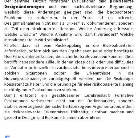
Der zentrale Output formativer Evaluationen sind
priorisierte
Designänderungen
und eine nachvollziehbare Begründung,
weshalb diese Änderungen geeignet sind, die beobachteten
Probleme zu reduzieren. In der Praxis ist es hilfreich,
Designmaßnahmen nicht nur als „Fixes“ zu dokumentieren, sondern
als Teil einer strukturierten Iteration: Welche Änderung adressiert
welche Ursache? Welche Annahme wird damit verändert? Welche
Interaktionsstelle wird stabilisiert?
Parallel dazu ist eine Rückkopplung in die Risikoaktivitäten
erforderlich, sofern sich aus den Ergebnissen neue oder bestätigte
Use Errors ableiten lassen, die sicherheitsrelevant sein könnten. Dies
betrifft insbesondere Fälle, in denen close calls oder use difficulties
als Vorläufer potenzieller hazardous situations interpretierbar sind. In
solchen Situationen sollten die Erkenntnisse in die
Nutzungsrisikoanalyse zurückgespielt werden, um die Risikologik
konsistent zu halten und die Grundlage für eine risikobasierte Planung
nachfolgender Evaluationen zu stärken.
Damit entsteht ein geschlossener Lernkreislauf: Formative
Evaluationen verbessern nicht nur die Bedienbarkeit, sondern
stabilisieren zugleich die sicherheitsbezogene Argumentation, indem
sie risikorelevante Erkenntnisse frühzeitig sichtbar machen und
gezielt in Design- und Risikomaßnahmen überführen.