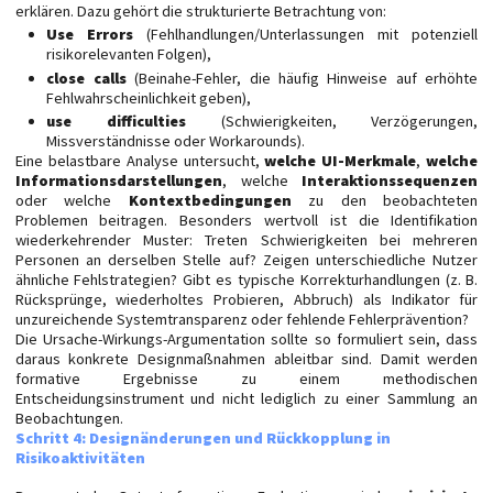
erklären. Dazu gehört die strukturierte Betrachtung von:
Use Errors
(Fehlhandlungen/Unterlassungen mit potenziell
risikorelevanten Folgen),
close calls
(Beinahe-Fehler, die häufig Hinweise auf erhöhte
Fehlwahrscheinlichkeit geben),
use difficulties
(Schwierigkeiten, Verzögerungen,
Missverständnisse oder Workarounds).
Eine belastbare Analyse untersucht,
welche UI-Merkmale
,
welche
Informationsdarstellungen
, welche
Interaktionssequenzen
oder welche
Kontextbedingungen
zu den beobachteten
Problemen beitragen. Besonders wertvoll ist die Identifikation
wiederkehrender Muster: Treten Schwierigkeiten bei mehreren
Personen an derselben Stelle auf? Zeigen unterschiedliche Nutzer
ähnliche Fehlstrategien? Gibt es typische Korrekturhandlungen (z. B.
Rücksprünge, wiederholtes Probieren, Abbruch) als Indikator für
unzureichende Systemtransparenz oder fehlende Fehlerprävention?
Die Ursache-Wirkungs-Argumentation sollte so formuliert sein, dass
daraus konkrete Designmaßnahmen ableitbar sind. Damit werden
formative Ergebnisse zu einem methodischen
Entscheidungsinstrument und nicht lediglich zu einer Sammlung an
Beobachtungen.
Schritt 4: Designänderungen und Rückkopplung in
Risikoaktivitäten