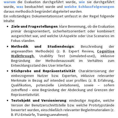
warum
die Evaluation durchgeführt wurde,
wie
sie durchgeführt
wurde,
was
beobachtet wurde und
welche Schlussfolgerungen
daraus methodisch begründet abgeleitet wurden.
Ein vollständiges Dokumentationsset umfasst in der Regel folgende
Inhalte:
Ziele und Fragestellungen
: klare Benennung, ob die Evaluation
primär designorientiert, sicherheitsorientiert oder kombiniert
ausgerichtet war, und welche UI-Aspekte oder Use Scenarios im
Fokus standen.
Methodik und Studiendesign
: Beschreibung der
angewandten Methode(n) (z. B. Expert Review,
Cognitive
Walkthrough
, Usability Test (simulated-use)), inklusive
Begründung der Methodenauswahl im Verhältnis zum
Entwicklungsstand des User Interface.
Stichprobe und Repräsentativität
: Charakterisierung der
einbezogenen Nutzer bzw. Experten, inklusive relevanter
Merkmale in Bezug auf intended user profiles (z. B. Erfahrung,
Qualifikation, potenzielle Limitationen), sowie – sofern
zutreffend – eine Begründung der Abdeckung und Grenzen der
Repräsentativität.
Testobjekt und Versionierung
: eindeutige Angabe, welche
Version der Benutzerschnittstelle bzw. welche Prototypstände
bewertet wurden, einschließlich relevanter Begleitmaterialien (z.
B. IFU-Entwürfe, Trainingsannahmen).