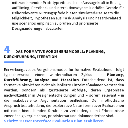
mit zunehmender Prototypreife auch die Aussagekraft in Bezug
auf Timing, Feedback und Interaktionsdynamik erhöht. Gerade für
risikorelevante Nutzungspfade bieten simulated-use Tests die
Möglichkeit, Hypothesen aus
Task Analysis
und hazard-related
use scenarios empirisch zu prüfen und priorisierte
Designänderungen abzuleiten.
4
DAS FORMATIVE VORGEHENSMODELL: PLANUNG,
DURCHFÜHRUNG, ITERATION
Ein wirkungsvolles Vorgehensmodell für formative Evaluationen folgt
typischerweise einem wiederholbaren Zyklus aus
Planung
,
Durchführung
,
Analyse
und
Iteration
. Entscheidend ist, dass
formative Aktivitäten nicht als isolierte Einzelmaßnahmen verstanden
werden, sondern als gesteuerte Abfolge, deren Ergebnisse
nachvollziehbar in Designentscheidungen und – sofern relevant – in
die risikobasierte Argumentation einfließen. Der methodische
Anspruch besteht darin, die explorative Natur formativer Evaluationen
mit einer hinreichenden Struktur zu verbinden, damit Erkenntnisse
zuverlässig vergleichbar, priorisierbar und dokumentierbar sind.
Schritt 1: User Interface Evaluation Plan etablieren