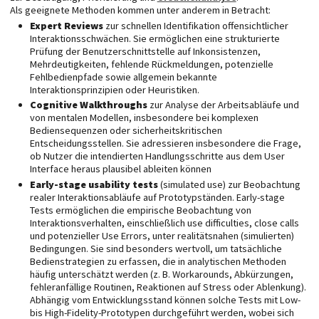
Als geeignete Methoden kommen unter anderem in Betracht:
Expert Reviews
zur schnellen Identifikation offensichtlicher
Interaktionsschwächen. Sie ermöglichen eine strukturierte
Prüfung der Benutzerschnittstelle auf Inkonsistenzen,
Mehrdeutigkeiten, fehlende Rückmeldungen, potenzielle
Fehlbedienpfade sowie allgemein bekannte
Interaktionsprinzipien oder Heuristiken.
Cognitive Walkthroughs
zur Analyse der Arbeitsabläufe und
von mentalen Modellen, insbesondere bei komplexen
Bediensequenzen oder sicherheitskritischen
Entscheidungsstellen. Sie adressieren insbesondere die Frage,
ob Nutzer die intendierten Handlungsschritte aus dem User
Interface heraus plausibel ableiten können
Early-stage usability tests
(simulated use) zur Beobachtung
realer Interaktionsabläufe auf Prototypständen. Early-stage
Tests ermöglichen die empirische Beobachtung von
Interaktionsverhalten, einschließlich use difficulties, close calls
und potenzieller Use Errors, unter realitätsnahen (simulierten)
Bedingungen. Sie sind besonders wertvoll, um tatsächliche
Bedienstrategien zu erfassen, die in analytischen Methoden
häufig unterschätzt werden (z. B. Workarounds, Abkürzungen,
fehleranfällige Routinen, Reaktionen auf Stress oder Ablenkung).
Abhängig vom Entwicklungsstand können solche Tests mit Low-
bis High-Fidelity-Prototypen durchgeführt werden, wobei sich