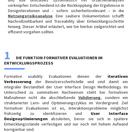
und use difficulties systematisch mit Ursachenanalysen
verknüpfen. Entscheidend ist die Rückkopplung der Ergebnisse in
Designiterationen und – sofern sicherheitsrelevant – in die
Nutzungsrisikoanalyse
. Eine saubere Dokumentation schafft
Nachvollziehbarkeit und Traceability über Entwicklungsschritte
hinweg. Dieser Artikel erläutert, wie Sie hierbei zielgerichtet und
effizient vorgehen sollten.
1
DIE FUNKTION FORMATIVER EVALUATIONEN IM
ENTWICKLUNGSPROZESS
Formative usability Evaluationen dienen der
iterativen
Verbesserung
der Benutzerschnittstelle und sind damit ein
integraler Bestandteil der User Interface Design Methodology. Im
Unterschied zu summativen Nachweisen steht bei formativen
Maßnahmen nicht die abschließende
Validierung
, sondern ein
strukturierter Lern- und Optimierungszyklus im Vordergrund. Ziel
formativer Evaluationen ist es, Interaktionsprobleme möglichst
frühzeitig zu identifizieren und
User Interface
Designoptimierungen
abzuleiten, bevor sie sich in spätere
Entwicklungsstände verfestigen und nur noch mit hohem Aufwand
korrigierbar sind.