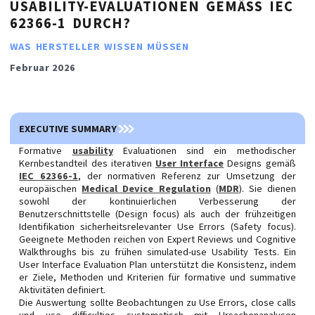
USABILITY-EVALUATIONEN GEMÄSS IEC 6
2366-1 DURCH?
WAS HERSTELLER WISSEN MÜSSEN
Februar 2026
EXECUTIVE SUMMARY
Formative
usability
Evaluationen sind ein methodischer
Kernbestandteil des iterativen
User Interface
Designs gemäß
IEC 62366-1
, der normativen Referenz zur Umsetzung der
europäischen
Medical Device Regulation
(
MDR
). Sie dienen
sowohl der kontinuierlichen Verbesserung der
Benutzerschnittstelle (Design focus) als auch der frühzeitigen
Identifikation sicherheitsrelevanter Use Errors (Safety focus).
Geeignete Methoden reichen von Expert Reviews und Cognitive
Walkthroughs bis zu frühen simulated-use Usability Tests. Ein
User Interface Evaluation Plan unterstützt die Konsistenz, indem
er Ziele, Methoden und Kriterien für formative und summative
Aktivitäten definiert.
Die Auswertung sollte Beobachtungen zu Use Errors, close calls