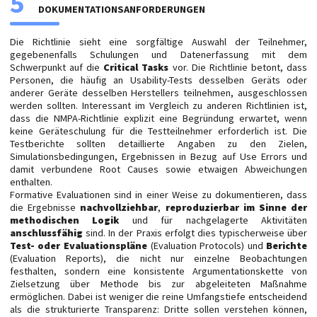
5
DOKUMENTATIONSANFORDERUNGEN
Die Richtlinie sieht eine sorgfältige Auswahl der Teilnehmer,
gegebenenfalls Schulungen und Datenerfassung mit dem
Schwerpunkt auf die
Critical Tasks
vor. Die Richtlinie betont, dass
Personen, die häufig an Usability-Tests desselben Geräts oder
anderer Geräte desselben Herstellers teilnehmen, ausgeschlossen
werden sollten. Interessant im Vergleich zu anderen Richtlinien ist,
dass die NMPA-Richtlinie explizit eine Begründung erwartet, wenn
keine Geräteschulung für die Testteilnehmer erforderlich ist. Die
Testberichte sollten detaillierte Angaben zu den Zielen,
Simulationsbedingungen, Ergebnissen in Bezug auf Use Errors und
damit verbundene Root Causes sowie etwaigen Abweichungen
enthalten.
Formative Evaluationen sind in einer Weise zu dokumentieren, dass
die Ergebnisse
nachvollziehbar
,
reproduzierbar im Sinne der
methodischen Logik
und für nachgelagerte Aktivitäten
anschlussfähig
sind. In der Praxis erfolgt dies typischerweise über
Test- oder Evaluationspläne
(Evaluation Protocols) und
Berichte
(Evaluation Reports), die nicht nur einzelne Beobachtungen
festhalten, sondern eine konsistente Argumentationskette von
Zielsetzung über Methode bis zur abgeleiteten Maßnahme
ermöglichen. Dabei ist weniger die reine Umfangstiefe entscheidend
als die strukturierte Transparenz: Dritte sollen verstehen können,