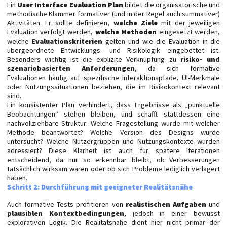
Ein
User Interface Evaluation Plan
bildet die organisatorische und
methodische Klammer formativer (und in der Regel auch summativer)
Aktivitäten. Er sollte definieren,
welche Ziele
mit der jeweiligen
Evaluation verfolgt werden,
welche Methoden
eingesetzt werden,
welche
Evaluationskriterien
gelten und wie die Evaluation in die
übergeordnete Entwicklungs- und Risikologik eingebettet ist.
Besonders wichtig ist die explizite Verknüpfung zu
risiko- und
szenariobasierten Anforderungen
, da sich formative
Evaluationen häufig auf spezifische Interaktionspfade, UI-Merkmale
oder Nutzungssituationen beziehen, die im Risikokontext relevant
sind.
Ein konsistenter Plan verhindert, dass Ergebnisse als „punktuelle
Beobachtungen“ stehen bleiben, und schafft stattdessen eine
nachvollziehbare Struktur: Welche Fragestellung wurde mit welcher
Methode beantwortet? Welche Version des Designs wurde
untersucht? Welche Nutzergruppen und Nutzungskontexte wurden
adressiert? Diese Klarheit ist auch für spätere Iterationen
entscheidend, da nur so erkennbar bleibt, ob Verbesserungen
tatsächlich wirksam waren oder ob sich Probleme lediglich verlagert
haben.
Schritt 2: Durchführung mit geeigneter Realitätsnähe
Auch formative Tests profitieren von
realistischen Aufgaben
und
plausiblen Kontextbedingungen
, jedoch in einer bewusst
explorativen Logik. Die Realitätsnähe dient hier nicht primär der