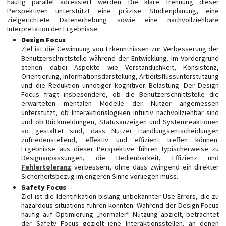
häufig parallel adressiert werden. Die klare Trennung dieser
Perspektiven unterstützt eine präzise Studienplanung, eine
zielgerichtete Datenerhebung sowie eine nachvollziehbare
Interpretation der Ergebnisse.
Design Focus
Ziel ist die Gewinnung von Erkenntnissen zur Verbesserung der
Benutzerschnittstelle während der Entwicklung. Im Vordergrund
stehen dabei Aspekte wie Verständlichkeit, Konsistenz,
Orientierung, Informationsdarstellung, Arbeitsflussunterstützung
und die Reduktion unnötiger kognitiver Belastung. Der Design
Focus fragt insbesondere, ob die Benutzerschnittstelle die
erwarteten mentalen Modelle der Nutzer angemessen
unterstützt, ob Interaktionslogiken intuitiv nachvollziehbar sind
und ob Rückmeldungen, Statusanzeigen und Systemreaktionen
so gestaltet sind, dass Nutzer Handlungsentscheidungen
zufriedenstellend, effektiv und effizient treffen können.
Ergebnisse aus dieser Perspektive führen typischerweise zu
Designanpassungen, die Bedienbarkeit, Effizienz und
Fehlertoleranz
verbessern, ohne dass zwingend ein direkter
Sicherheitsbezug im engeren Sinne vorliegen muss.
Safety Focus
Ziel ist die Identifikation bislang unbekannter Use Errors, die zu
hazardous situations
führen könnten. Während der Design Focus
häufig auf Optimierung „normaler“ Nutzung abzielt, betrachtet
der Safety Focus gezielt jene Interaktionsstellen, an denen