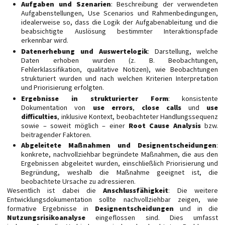
Aufgaben und Szenarien
: Beschreibung der verwendeten
Aufgabenstellungen, Use Scenarios und Rahmenbedingungen,
idealerweise so, dass die Logik der Aufgabenableitung und die
beabsichtigte Auslösung bestimmter Interaktionspfade
erkennbar wird.
Datenerhebung und Auswertelogik
: Darstellung, welche
Daten erhoben wurden (z. B. Beobachtungen,
Fehlerklassifikation, qualitative Notizen), wie Beobachtungen
strukturiert wurden und nach welchen Kriterien Interpretation
und Priorisierung erfolgten.
Ergebnisse in strukturierter Form
: konsistente
Dokumentation von
use errors
,
close calls
und
use
difficulties
, inklusive Kontext, beobachteter Handlungssequenz
sowie – soweit möglich – einer
Root Cause Analysis
bzw.
beitragender Faktoren.
Abgeleitete Maßnahmen und Designentscheidungen
:
konkrete, nachvollziehbar begründete Maßnahmen, die aus den
Ergebnissen abgeleitet wurden, einschließlich Priorisierung und
Begründung, weshalb die Maßnahme geeignet ist, die
beobachtete Ursache zu adressieren.
Wesentlich ist dabei die
Anschlussfähigkeit
: Die weitere
Entwicklungsdokumentation sollte nachvollziehbar zeigen, wie
formative Ergebnisse in
Designentscheidungen
und in die
Nutzungsrisikoanalyse
eingeflossen sind. Dies umfasst