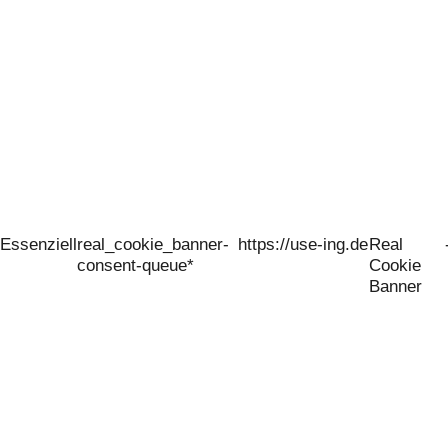
Essenziell
real_cookie_banner-
https://use-ing.de
Real
consent-queue*
Cookie
Banner